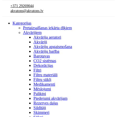
+371 29269044
akvatons@akvatons.lv
Kategorijas
Pretaizsalšanas iekārta dīķiem
Akvārijiem
Akvārija aeratori
Akvāriji
Akvāriju apgaismošana
Akvāriju barība
Barotavas
CO2 sistēmas
Dekorācijas
Filtri
Filtru materiāli
Filtru sūkļi
Medikamenti
Mēslojumi
Paliktņi
Piederumi akvārijam
Rezerves daļas
Sildītāji
Skimmeri