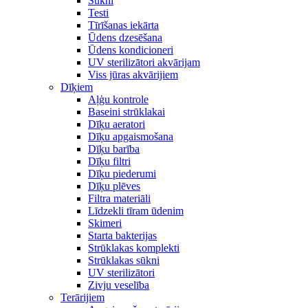
Sūkni
Testi
Tīrīšanas iekārta
Ūdens dzesēšana
Ūdens kondicioneri
UV sterilizātori akvārijam
Viss jūras akvārijiem
Dīķiem
Aļģu kontrole
Baseini strūklakai
Dīķu aeratori
Dīķu apgaismošana
Dīķu barība
Dīķu filtri
Dīķu piederumi
Dīķu plēves
Filtra materiāli
Līdzekli tīram ūdenim
Skimeri
Starta bakterijas
Strūklakas komplekti
Strūklakas sūkni
UV sterilizātori
Zivju veselība
Terārijiem