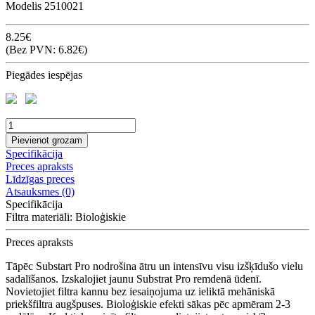
Modelis
2510021
8.25€
(Bez PVN: 6.82€)
Piegādes iespējas
Pievienot grozam
Specifikācija
Preces apraksts
Līdzīgas preces
Atsauksmes (0)
Specifikācija
Filtra materiāli:
Bioloģiskie
Preces apraksts
Tāpēc Substart Pro nodrošina ātru un intensīvu visu izšķīdušo vielu
sadalīšanos. Izskalojiet jaunu Substrat Pro remdenā ūdenī.
Novietojiet filtra kannu bez iesaiņojuma uz ieliktā mehāniskā
priekšfiltra augšpuses. Bioloģiskie efekti sākas pēc apmēram 2-3