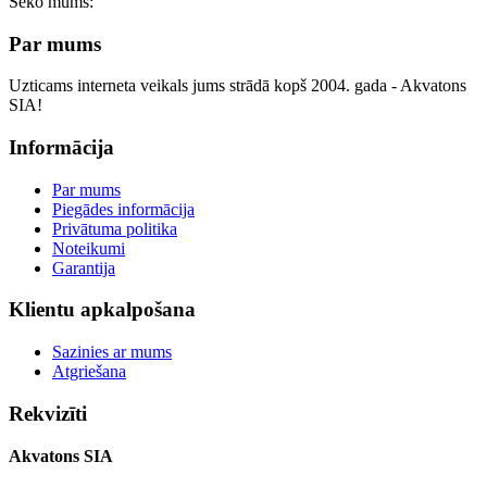
Seko mums:
Par mums
Uzticams interneta veikals jums strādā kopš 2004. gada - Akvatons
SIA!
Informācija
Par mums
Piegādes informācija
Privātuma politika
Noteikumi
Garantija
Klientu apkalpošana
Sazinies ar mums
Atgriešana
Rekvizīti
Akvatons SIA