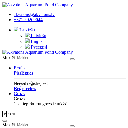
akvatons@akvatons.lv
+371 29269044
Latviešu
Latviešu
English
Русский
Meklēt
Profils
Pieslēgties
Neesat reģistrējies?
Reģistrēties
Grozs
Grozs
Jūsu iepirkumu grozs ir tukšs!
lv
en
ru
Meklēt