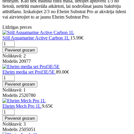
nedēļām. Kad tiek mainīta filtra masa, lietojiet aptuveni 1/3 no
lietotā, netīrītā materiāla atkārtoti, lai nodrošinat jaunu baktēriju
attīstīšanu. Izskalojiet 2/3 no Eheim Substrat Pro ar akvārija ūdeni
vai aizvietojiet to ar jaunu Eheim Substrat Pro.
Līdzīgas preces
Söll Aquamarine Active Carbon 1L
15.99€
Pievienot grozam
Noliktavā: 2
Modelis 20977
Eheim media set Prof3E/5E
89.00€
Pievienot grozam
Noliktavā: 1
Modelis 2520780
Eheim Mech Pro 1L
9.65€
Pievienot grozam
Noliktavā: 3
Modelis 2505051