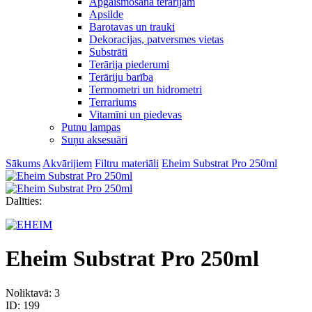
Apgaismošana terārijam
Apsilde
Barotavas un trauki
Dekoracijas, patversmes vietas
Substrāti
Terārija piederumi
Terāriju barība
Termometri un hidrometri
Terrariums
Vitamīni un piedevas
Putnu lampas
Suņu aksesuāri
Sākums
Akvārijiem
Filtru materiāli
Eheim Substrat Pro 250ml
Dalīties:
Eheim Substrat Pro 250ml
Noliktavā: 3
ID:
199