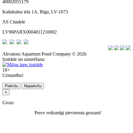
40002055179
Katlakalna iela 1A, Rīga, LV-1073
AS Citadele
LV96PARX0004811210002
Akvatons Aquarium Pond Company © 2026
Izstrāde un uzturēšana:
18+
Uzmanību!
Piekrītu
Nepiekrītu
×
Grozs
Prece veiksmīgi pievienota grozam!