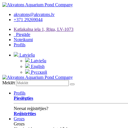
akvatons@akvatons.lv
+371 29269044
Katlakalna iela 1, Rīga, LV-1073
Piegāde
Noteikumi
Profils
Latviešu
Latviešu
English
Русский
Meklēt
Profils
Pieslēgties
Neesat reģistrējies?
Reģistrēties
Grozs
Grozs