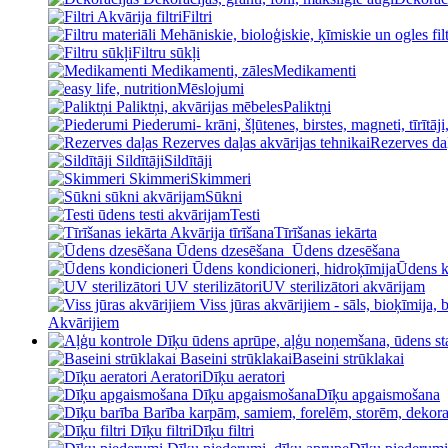
Filtri
Filtru sūkļi
Medikamenti
Mēslojumi
Paliktņi
Rezerves da
Sildītāji
Skimmeri
Sūkni
Testi
Tīrīšanas iekārta
Ūdens dzesēšana
Ūdens k
UV sterilizātori akvārijam
Akvārijiem
Baseini strūklakai
Dīķu aeratori
Dīķu apgaismošana
Dīķu filtri