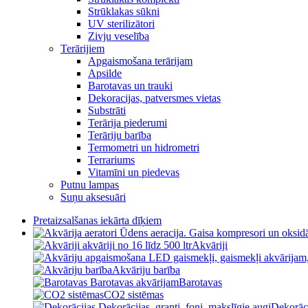
Strūklakas sūkni
UV sterilizātori
Zivju veselība
Terārijiem
Apgaismošana terārijam
Apsilde
Barotavas un trauki
Dekoracijas, patversmes vietas
Substrāti
Terārija piederumi
Terāriju barība
Termometri un hidrometri
Terrariums
Vitamīni un piedevas
Putnu lampas
Suņu aksesuāri
Pretaizsalšanas iekārta dīķiem
Akvāriji
Akvāriju barība
Barotavas
CO2 sistēmas
Dekorāc