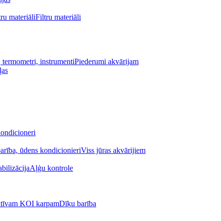
Filtru materiāli
Piederumi akvārijam
ļas
ondicioneri
Viss jūras akvārijiem
Aļģu kontrole
Dīķu barība