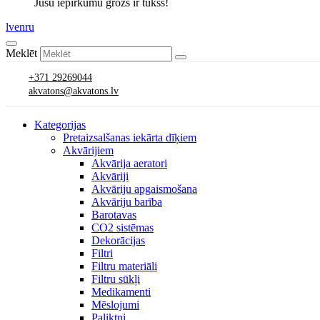
Jūsu iepirkumu grozs ir tukšs!
lv
en
ru
Meklēt
+371 29269044
akvatons@akvatons.lv
Kategorijas
Pretaizsalšanas iekārta dīķiem
Akvārijiem
Akvārija aeratori
Akvāriji
Akvāriju apgaismošana
Akvāriju barība
Barotavas
CO2 sistēmas
Dekorācijas
Filtri
Filtru materiāli
Filtru sūkļi
Medikamenti
Mēslojumi
Paliktņi