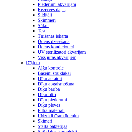
Piederumi akvārijam
Rezerves daļas
Sildītāji
Skimmeri
Sūkni
Testi
Tīrīšanas iekārta
Ūdens dzesēšana
Ūdens kondicioneri
UV sterilizātori akvārijam
Viss jūras akvārijiem
Dīķiem
Aļģu kontrole
Baseini strūklakai
Dīķu aeratori
Dīķu apgaismošana
Dīķu barība
Dīķu filtri
Dīķu piederumi
Dīķu plēves
Filtra materiāli
Līdzekli tīram ūdenim
Skimeri
Starta bakterijas
Strūklakas komplekti