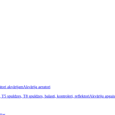
Akvārija aeratori
Akvāriju apgai
ijas