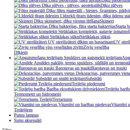
Dīķu piederumi
Dīķu plēves
Skimeri
Starta b
Strūklakas sūkni
UV steril
Zivju veselība
Dīķiem
Apga
Barotavas un trauki
Substrāti
Terārija piederumi
Terāriju barīb
Termometri un hidrometri
Terrariums
Vitamīni 
Terārijiem
Putnu lampas
Suņu aksesuāri