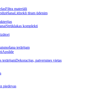
Filtra materiāli
Līdzekli tīram ūdenim
akterijas
Strūklakas komplekti
izātori
ismošana terārijam
Apsilde
Dekoracijas, patversmes vietas
a
un piedevas