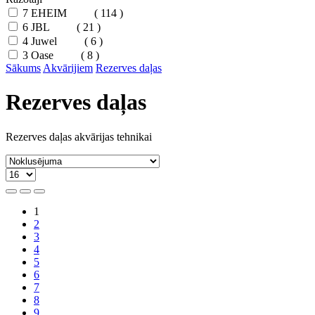
7
EHEIM
( 114 )
6
JBL
( 21 )
4
Juwel
( 6 )
3
Oase
( 8 )
Sākums
Akvārijiem
Rezerves daļas
Rezerves daļas
Rezerves daļas akvārijas tehnikai
1
2
3
4
5
6
7
8
9