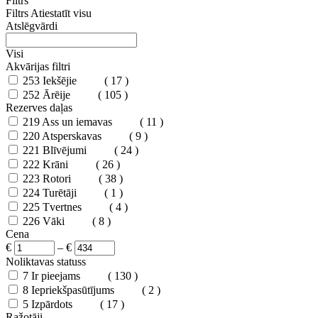
Filtrs
Filtrs
Atiestatīt visu
Atslēgvārdi
Visi
Akvārijas filtri
253
Iekšējie
( 17 )
252
Ārēije
( 105 )
Rezerves daļas
219
Ass un iemavas
( 11 )
220
Atsperskavas
( 9 )
221
Blīvējumi
( 24 )
222
Krāni
( 26 )
223
Rotori
( 38 )
224
Turētāji
( 1 )
225
Tvertnes
( 4 )
226
Vāki
( 8 )
Cena
€
–
€
Noliktavas statuss
7
Ir pieejams
( 130 )
8
Iepriekšpasūtījums
( 2 )
5
Izpārdots
( 17 )
Ražotāji