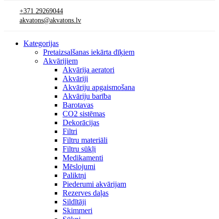
+371 29269044
akvatons@akvatons.lv
Kategorijas
Pretaizsalšanas iekārta dīķiem
Akvārijiem
Akvārija aeratori
Akvāriji
Akvāriju apgaismošana
Akvāriju barība
Barotavas
CO2 sistēmas
Dekorācijas
Filtri
Filtru materiāli
Filtru sūkļi
Medikamenti
Mēslojumi
Paliktņi
Piederumi akvārijam
Rezerves daļas
Sildītāji
Skimmeri