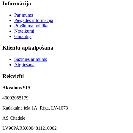
Informācija
Par mums
Piegādes informācija
Privātuma politika
Noteikumi
Garantija
Klientu apkalpošana
Sazinies ar mums
Atgriešana
Rekvizīti
Akvatons SIA
40002055179
Katlakalna iela 1A, Rīga, LV-1073
AS Citadele
LV96PARX0004811210002