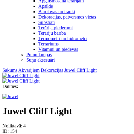
Apgaismošana terārijam
Apsilde
Barotavas un trauki
Dekoracijas, patversmes vietas
Substrāti
Terārija piederumi
Terāriju barība
Termometri un hidrometri
Terrariums
Vitamīni un piedevas
Putnu lampas
Suņu aksesuāri
Sākums
Akvārijiem
Dekorācijas
Juwel Cliff Light
Dalīties:
Juwel Cliff Light
Noliktavā: 4
ID:
154