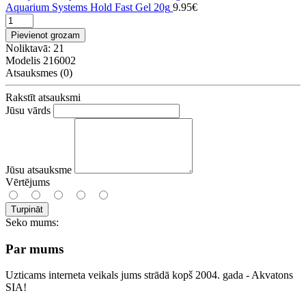
Aquarium Systems Hold Fast Gel 20g
9.95€
Pievienot grozam
Noliktavā: 21
Modelis 216002
Atsauksmes (0)
Rakstīt atsauksmi
Jūsu vārds
Jūsu atsauksme
Vērtējums
Turpināt
Seko mums:
Par mums
Uzticams interneta veikals jums strādā kopš 2004. gada - Akvatons
SIA!