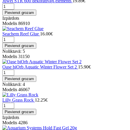
Juwel STR 600 dekorativajs elements
19.89€
Pievienot grozam
Izpārdots
Modelis 86910
Seachem Reef Glue
16.00€
Pievienot grozam
Noliktavā: 5
Modelis 31150
Oase biOrb Aquatic Winter Flower Set 2
15.90€
Pievienot grozam
Noliktavā: 4
Modelis 46067
Lilly Grass Rock
12.25€
Pievienot grozam
Izpārdots
Modelis 4286