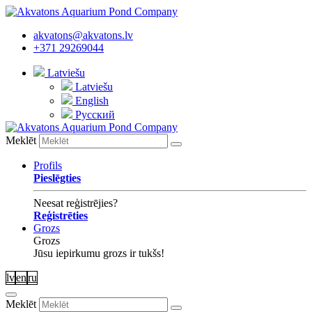
akvatons@akvatons.lv
+371 29269044
Latviešu
Latviešu
English
Русский
Meklēt
Profils
Pieslēgties
Neesat reģistrējies?
Reģistrēties
Grozs
Grozs
Jūsu iepirkumu grozs ir tukšs!
lv
en
ru
Meklēt