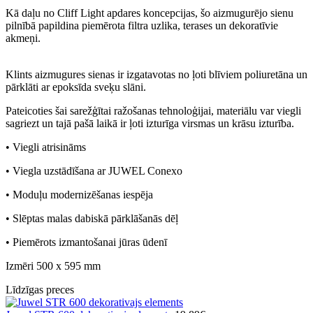
Kā daļu no Cliff Light apdares koncepcijas, šo aizmugurējo sienu
pilnībā papildina piemērota filtra uzlika, terases un dekoratīvie
akmeņi.
Klints aizmugures sienas ir izgatavotas no ļoti blīviem poliuretāna un
pārklāti ar epoksīda sveķu slāni.
Pateicoties šai sarežģītai ražošanas tehnoloģijai, materiālu var viegli
sagriezt un tajā pašā laikā ir ļoti izturīga virsmas un krāsu izturība.
• Viegli atrisināms
• Viegla uzstādīšana ar JUWEL Conexo
• Moduļu modernizēšanas iespēja
• Slēptas malas dabiskā pārklāšanās dēļ
• Piemērots izmantošanai jūras ūdenī
Izmēri 500 x 595 mm
Līdzīgas preces