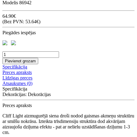
Modelis
86942
64.90€
(Bez PVN: 53.64€)
Piegādes iespējas
Pievienot grozam
Specifikācija
Preces apraksts
Līdzīgas preces
Atsauksmes (0)
Specifikācija
Dekorācijas:
Dekorācijas
Preces apraksts
Cliff Light aizmugurējā siena droši nodod gaismas akmeņu struktūru
ar smilšu nokrāsu. Izteikta trīsdimensiju struktūra dod akvārijam
aizraujošu dziļuma efektu - pat ar nelielu uzstādīšanas dziļumu 1-3
cm.