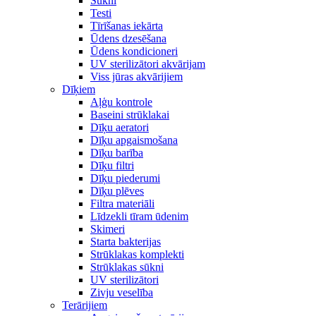
Sūkni
Testi
Tīrīšanas iekārta
Ūdens dzesēšana
Ūdens kondicioneri
UV sterilizātori akvārijam
Viss jūras akvārijiem
Dīķiem
Aļģu kontrole
Baseini strūklakai
Dīķu aeratori
Dīķu apgaismošana
Dīķu barība
Dīķu filtri
Dīķu piederumi
Dīķu plēves
Filtra materiāli
Līdzekli tīram ūdenim
Skimeri
Starta bakterijas
Strūklakas komplekti
Strūklakas sūkni
UV sterilizātori
Zivju veselība
Terārijiem